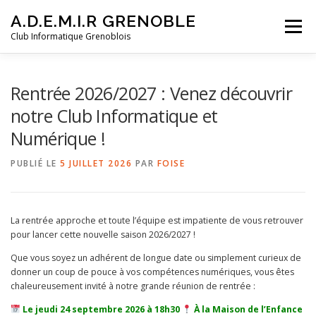
Aller
A.D.E.M.I.R GRENOBLE
au
Menu
contenu
Club Informatique Grenoblois
PRÉSENTATION ADEMIR
HISTORIQUE DU CLUB
Rentrée 2026/2027 : Venez découvrir
notre Club Informatique et
Numérique !
PROGRAMME 2026
SOIRÉES À THÈME
LIENS
PUBLIÉ LE
5 JUILLET 2026
PAR
FOISE
CALENDRIER
TARIFS & CONTACTS
La rentrée approche et toute l’équipe est impatiente de vous retrouver
pour lancer cette nouvelle saison 2026/2027 !
Que vous soyez un adhérent de longue date ou simplement curieux de
donner un coup de pouce à vos compétences numériques, vous êtes
chaleureusement invité à notre grande réunion de rentrée :
Le jeudi 24 septembre 2026 à 18h30
À la Maison de l’Enfance