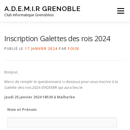
Aller
A.D.E.M.I.R GRENOBLE
au
Menu
contenu
Club Informatique Grenoblois
PRÉSENTATION ADEMIR
HISTORIQUE DU CLUB
Inscription Galettes des rois 2024
PUBLIÉ LE
17 JANVIER 2024
PAR
FOISE
PROGRAMME 2026
SOIRÉES À THÈME
LIENS
Bonjour,
CALENDRIER
TARIFS & CONTACTS
Merci de remplir le questionnaire ci-dessous pour vous inscrire à la
Galette des rois 2024 d’ADEMIR qui aura lieu le
jeudi 25 janvier 2024 18h30 à Malherbe
Nom et Prénom